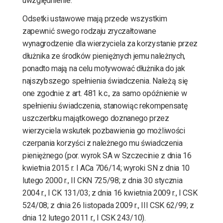
uwzględnienie.
Odsetki ustawowe mają przede wszystkim
zapewnić swego rodzaju zryczałtowane
wynagrodzenie dla wierzyciela za korzystanie przez
dłużnika ze środków pieniężnych jemu należnych,
ponadto mają na celu motywować dłużnika do jak
najszybszego spełnienia świadczenia. Należą się
one zgodnie z art. 481 k.c., za samo opóźnienie w
spełnieniu świadczenia, stanowiąc rekompensatę
uszczerbku majątkowego doznanego przez
wierzyciela wskutek pozbawienia go możliwości
czerpania korzyści z należnego mu świadczenia
pieniężnego (por. wyrok SA w Szczecinie z dnia 16
kwietnia 2015 r. I ACa 706/14; wyroki SN z dnia 10
lutego 2000 r., II CKN 725/98; z dnia 30 stycznia
2004 r., I CK 131/03; z dnia 16 kwietnia 2009 r., I CSK
524/08; z dnia 26 listopada 2009 r., III CSK 62/99; z
dnia 12 lutego 2011 r., I CSK 243/10).