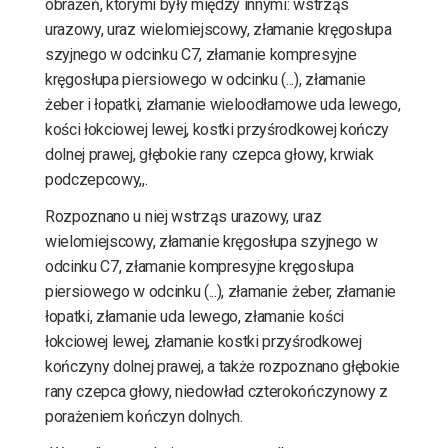
obrażeń, którymi były między innymi: wstrząs
urazowy, uraz wielomiejscowy, złamanie kręgosłupa
szyjnego w odcinku C7, złamanie kompresyjne
kręgosłupa piersiowego w odcinku (...), złamanie
żeber i łopatki, złamanie wieloodłamowe uda lewego,
kości łokciowej lewej, kostki przyśrodkowej kończy
dolnej prawej, głębokie rany czepca głowy, krwiak
podczepcowy,,.
Rozpoznano u niej wstrząs urazowy, uraz
wielomiejscowy, złamanie kręgosłupa szyjnego w
odcinku C7, złamanie kompresyjne kręgosłupa
piersiowego w odcinku (...), złamanie żeber, złamanie
łopatki, złamanie uda lewego, złamanie kości
łokciowej lewej, złamanie kostki przyśrodkowej
kończyny dolnej prawej, a także rozpoznano głębokie
rany czepca głowy, niedowład czterokończynowy z
porażeniem kończyn dolnych.