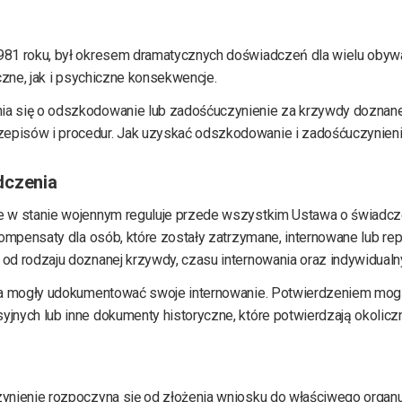
981 roku, był okresem dramatycznych doświadczeń dla wielu obyw
czne, jak i psychiczne konsekwencje.
a się o odszkodowanie lub zadośćuczynienie za krzywdy doznane 
pisów i procedur. Jak uzyskać odszkodowanie i zadośćuczynieni
dczenia
e w stanie wojennym reguluje przede wszystkim Ustawa o świadc
kompensaty dla osób, które zostały zatrzymane, internowane lub r
d rodzaju doznanej krzywdy, czasu internowania oraz indywidualn
ia mogły udokumentować swoje internowanie. Potwierdzeniem mogą 
nych lub inne dokumenty historyczne, które potwierdzają okoliczn
zynienie rozpoczyna się od złożenia wniosku do właściwego organ