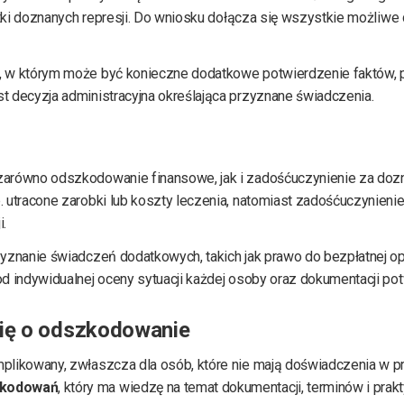
utki doznanych represji. Do wniosku dołącza się wszystkie możliw
, w którym może być konieczne dodatkowe potwierdzenie faktów, 
 decyzja administracyjna określająca przyznane świadczenia.
arówno odszkodowanie finansowe, jak i zadośćuczynienie za dozn
 utracone zarobki lub koszty leczenia, natomiast zadośćuczynieni
i.
yznanie świadczeń dodatkowych, takich jak prawo do bezpłatnej op
 indywidualnej oceny sytuacji każdej osoby oraz dokumentacji potw
się o odszkodowanie
plikowany, zwłaszcza dla osób, które nie mają doświadczenia w pr
zkodowań
, który ma wiedzę na temat dokumentacji, terminów i pra