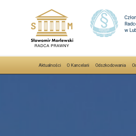
Aktualności
O Kancelarii
Odszkodowania
Od