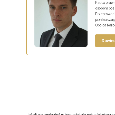
Radca prawn
osobom posz
Przeprowadz
przekraczają
Obojga Naro
Dowied
Jeżeli nie znalazłeś w tym artykule satysfakcjonuj