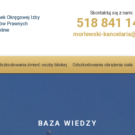
Skontaktuj się z nami:
518 841 1
morlewski-kancelaria
szkodowania śmierć osoby bliskiej
Odszkodowania obrażenia ciała
BAZA WIEDZY