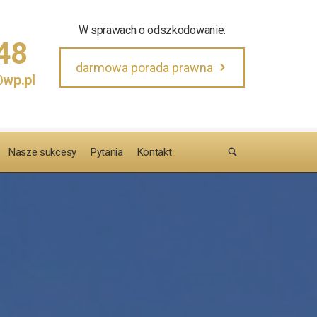
W sprawach o odszkodowanie:
48
darmowa porada prawna
@wp.pl
Nasze sukcesy
Pytania
Kontakt