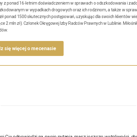
y z ponad 16-letnim doświadczeniem w sprawach o odszkodowania i zadoś
kodowanym w wypadkach drogowych oraz ich rodzinom, a także w sprawa
ił ponad 1500 skutecznych postępowań, uzyskując dla swoich klientów wi
ce 2 mln zł). Członek Okręgowej Izby Radców Prawnych w Lublinie. Miłośnik 
dów.
z się więcej o mecenasie
ącej Cię odpowiedzi na swoje pytania, masz jeszcze wątpliwości, ch