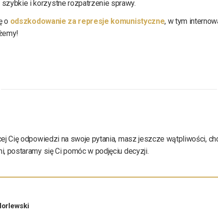
szybkie i korzystne rozpatrzenie sprawy.
ię o
odszkodowanie za represje komunistyczne
, w tym interno
żemy!
ącej Cię odpowiedzi na swoje pytania, masz jeszcze wątpliwości, ch
i, postaramy się Ci pomóc w podjęciu decyzji.
orlewski