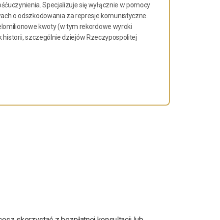
ćuczynienia. Specjalizuje się wyłącznie w pomocy
ch o odszkodowania za represje komunistyczne.
elomilionowe kwoty (w tym rekordowe wyroki
historii, szczególnie dziejów Rzeczypospolitej
cesz skorzystać z bezpłatnej konsultacji lub